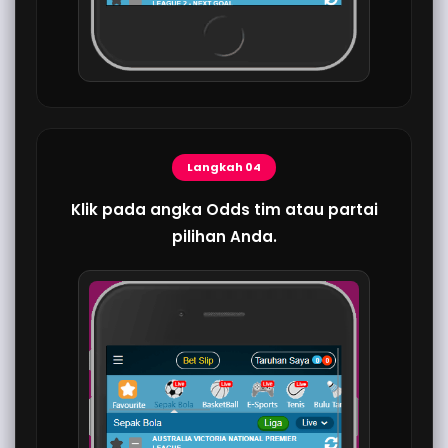
Langkah 04
Klik pada angka Odds tim atau partai
pilihan Anda.