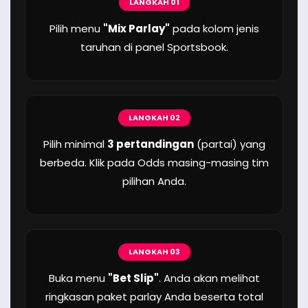
LANGKAH 01
Pilih menu
"Mix Parlay"
pada kolom jenis
taruhan di panel Sportsbook.
LANGKAH 02
Pilih minimal
3 pertandingan
(partai) yang
berbeda. Klik pada Odds masing-masing tim
pilihan Anda.
LANGKAH 03
Buka menu
"Bet Slip"
. Anda akan melihat
ringkasan paket parlay Anda beserta total