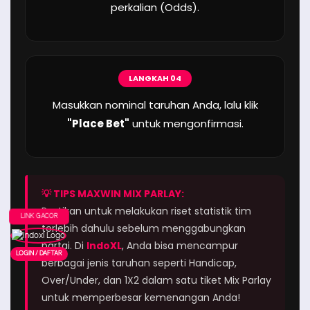
perkalian (Odds).
LANGKAH 04
Masukkan nominal taruhan Anda, lalu klik
"Place Bet"
untuk mengonfirmasi.
💡 TIPS MAXWIN MIX PARLAY:
Pastikan untuk melakukan riset statistik tim
LINK GACOR
terlebih dahulu sebelum menggabungkan
partai. Di
IndoXL
, Anda bisa mencampur
LOGIN / DAFTAR
berbagai jenis taruhan seperti Handicap,
Over/Under, dan 1X2 dalam satu tiket Mix Parlay
untuk memperbesar kemenangan Anda!