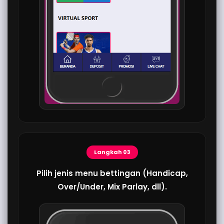
Langkah 03
Pilih jenis menu bettingan (Handicap,
Over/Under, Mix Parlay, dll).