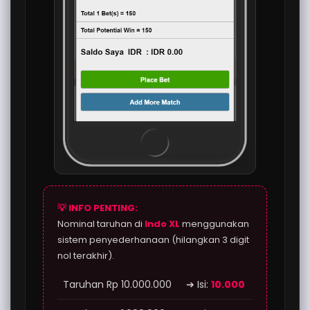
💡 INFO PENTING:
Nominal taruhan di
Indo XL
menggunakan
sistem penyederhanaan (hilangkan 3 digit
nol terakhir).
Taruhan Rp 10.000.000
➔ Isi:
10.000