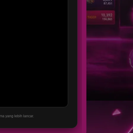
ma yang lebih lancar.