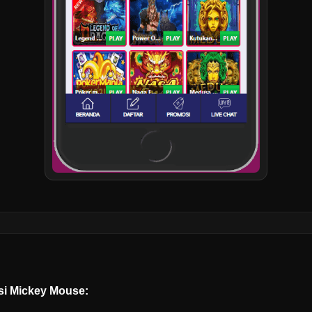
si Mickey Mouse: