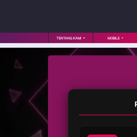
TENTANG KAMI
MOBILE