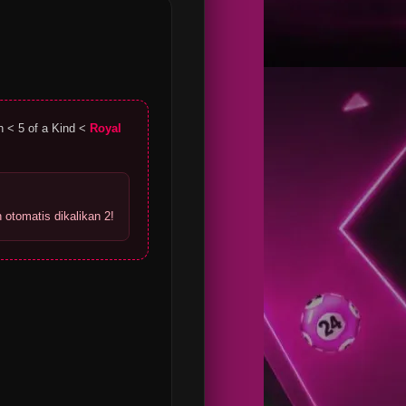
sh < 5 of a Kind <
Royal
otomatis dikalikan 2!