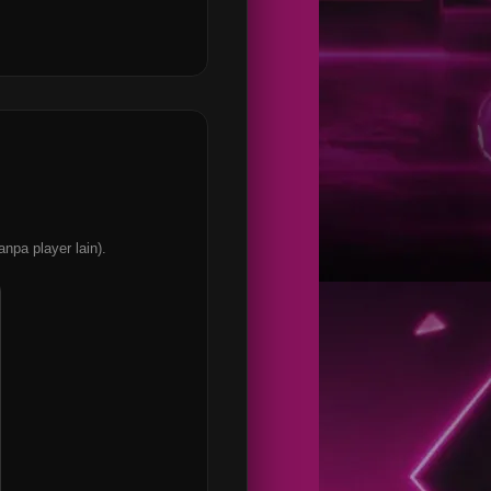
npa player lain).