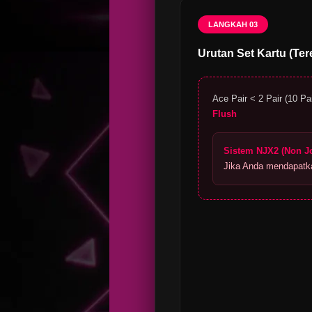
LANGKAH 03
Urutan Set Kartu (Ter
Ace Pair < 2 Pair (10 Pa
Flush
Sistem NJX2 (Non Jo
Jika Anda mendapatkan