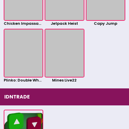
Chicken Impassable
Jetpack Heist
Capy Jump
Plinko: Double Wheel Live22
Mines Live22
IDNTRADE