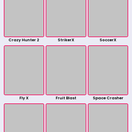
Crazy Hunter 2
StrikerX
SoccerX
Fly X
Fruit Blast
Space Crasher