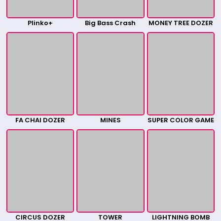
Plinko+
Big Bass Crash
MONEY TREE DOZER
FA CHAI DOZER
MINES
SUPER COLOR GAME
CIRCUS DOZER
TOWER
LIGHTNING BOMB