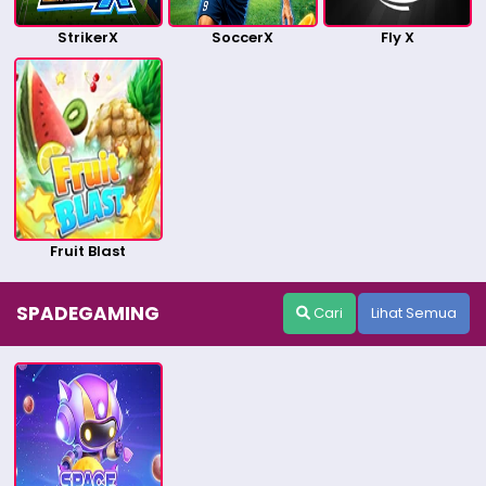
StrikerX
SoccerX
Fly X
Fruit Blast
SPADEGAMING
Cari
Lihat Semua