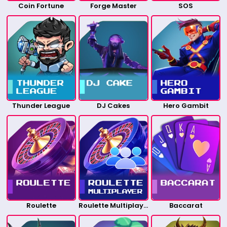
Coin Fortune
Forge Master
SOS
Thunder League
DJ Cakes
Hero Gambit
Roulette
Roulette Multiplayer
Baccarat