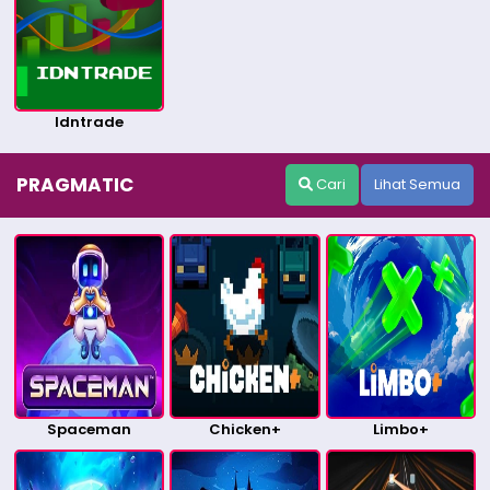
Idntrade
PRAGMATIC
Cari
Lihat Semua
Spaceman
Chicken+
Limbo+