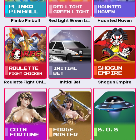
Plinko Pinball
Red Light Green Light
Haunted Haven
Roulette Fight Chicken
Initial Bet
Shogun Empire